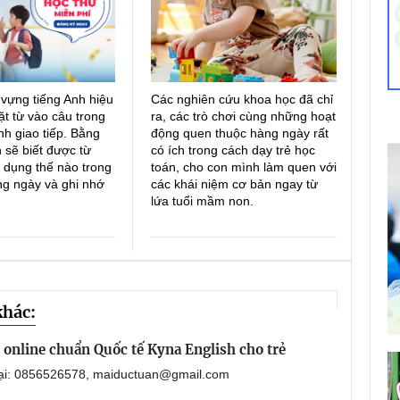
 vựng tiếng Anh hiệu
Các nghiên cứu khoa học đã chỉ
ặt từ vào câu trong
ra, các trò chơi cùng những hoạt
h giao tiếp. Bằng
động quen thuộc hàng ngày rất
 sẽ biết được từ
có ích trong cách dạy trẻ học
 dụng thế nào trong
toán, cho con mình làm quen với
ng ngày và ghi nhớ
các khái niệm cơ bản ngay từ
lứa tuổi mầm non.
khác:
online chuẩn Quốc tế Kyna English cho trẻ
oại: 0856526578, maiductuan@gmail.com