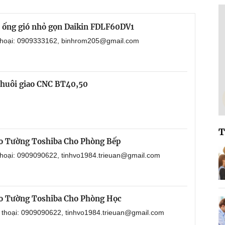
i ống gió nhỏ gọn Daikin FDLF60DV1
 thoại: 0909333162, binhrom205@gmail.com
chuôi giao CNC BT40,50
T
o Tường Toshiba Cho Phòng Bếp
 thoại: 0909090622, tinhvo1984.trieuan@gmail.com
o Tường Toshiba Cho Phòng Học
n thoại: 0909090622, tinhvo1984.trieuan@gmail.com