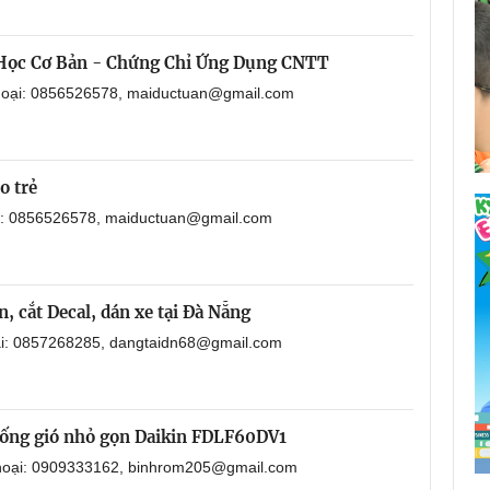
 Học Cơ Bản - Chứng Chỉ Ứng Dụng CNTT
thoại: 0856526578, maiductuan@gmail.com
o trẻ
ại: 0856526578, maiductuan@gmail.com
, cắt Decal, dán xe tại Đà Nẵng
oại: 0857268285, dangtaidn68@gmail.com
i ống gió nhỏ gọn Daikin FDLF60DV1
 thoại: 0909333162, binhrom205@gmail.com