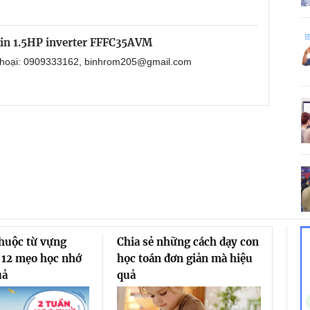
kin 1.5HP inverter FFFC35AVM
 thoại: 0909333162, binhrom205@gmail.com
thuộc từ vựng
Chia sẻ những cách dạy con
 12 mẹo học nhớ
học toán đơn giản mà hiệu
uả
quả