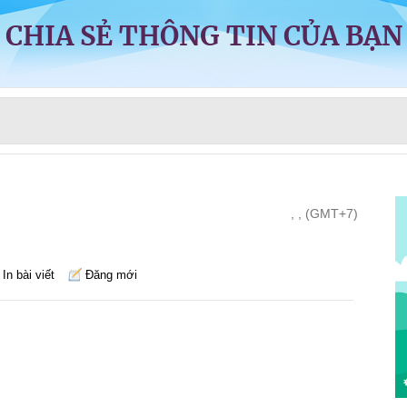
CHIA SẺ THÔNG TIN CỦA BẠN
, , (GMT+7)
In bài viết
Đăng mới