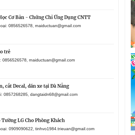
 Học Cơ Bản - Chứng Chỉ Ứng Dụng CNTT
thoại: 0856526578, maiductuan@gmail.com
o trẻ
ại: 0856526578, maiductuan@gmail.com
, cắt Decal, dán xe tại Đà Nẵng
oại: 0857268285, dangtaidn68@gmail.com
o Tường LG Cho Phòng Khách
thoại: 0909090622, tinhvo1984.trieuan@gmail.com