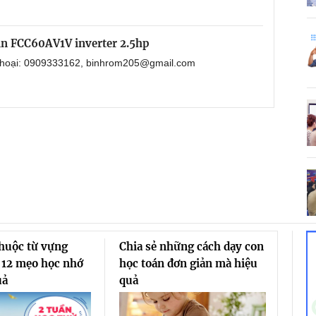
in FCC60AV1V inverter 2.5hp
 thoại: 0909333162, binhrom205@gmail.com
thuộc từ vựng
Chia sẻ những cách dạy con
 12 mẹo học nhớ
học toán đơn giản mà hiệu
uả
quả