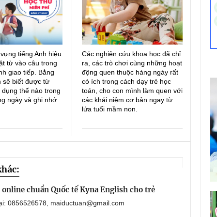
 vựng tiếng Anh hiệu
Các nghiên cứu khoa học đã chỉ
ặt từ vào câu trong
ra, các trò chơi cùng những hoạt
h giao tiếp. Bằng
động quen thuộc hàng ngày rất
 sẽ biết được từ
có ích trong cách dạy trẻ học
 dụng thế nào trong
toán, cho con mình làm quen với
ng ngày và ghi nhớ
các khái niệm cơ bản ngay từ
lứa tuổi mầm non.
khác:
online chuẩn Quốc tế Kyna English cho trẻ
oại: 0856526578, maiductuan@gmail.com