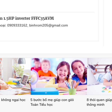
in 1.5HP inverter FFFC35AVM
 thoại: 0909333162, binhrom205@gmail.com
ẻ không ngại học
5 bước bố mẹ giúp con giỏi
8 thói quen giúp 
Toán Tiểu học
thông minh