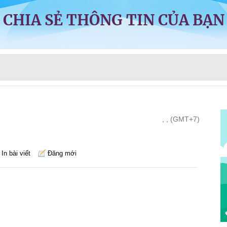
CHIA SẺ THÔNG TIN CỦA BẠN
, , (GMT+7)
In bài viết
Đăng mới