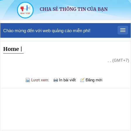
CHIA SẺ THÔNG TIN CỦA BẠN
Chào mừng đến với web quảng cáo miễn phí!
Home
|
, , (GMT+7)
Lượt xem:
In bài viết
Đăng mới