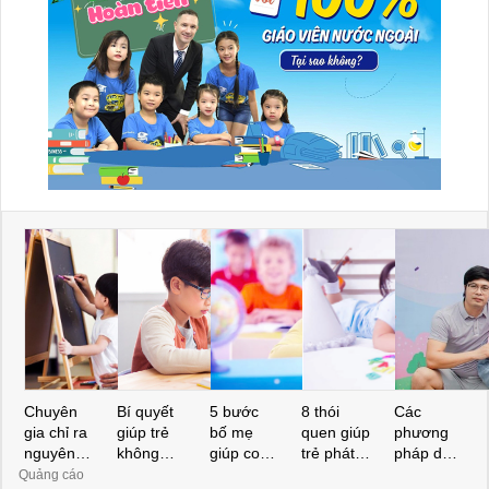
Chuyên
Bí quyết
5 bước
8 thói
Các
gia chỉ ra
giúp trẻ
bố mẹ
quen giúp
phương
nguyên
không
giúp con
trẻ phát
pháp dạy
nhân bất
ngại học
giỏi Toán
triển trí
con thông
Quảng cáo