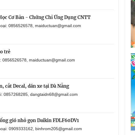
 Học Cơ Bản - Chứng Chỉ Ứng Dụng CNTT
thoại: 0856526578, maiductuan@gmail.com
o trẻ
ại: 0856526578, maiductuan@gmail.com
, cắt Decal, dán xe tại Đà Nẵng
oại: 0857268285, dangtaidn68@gmail.com
i ống gió nhỏ gọn Daikin FDLF60DV1
 thoại: 0909333162, binhrom205@gmail.com