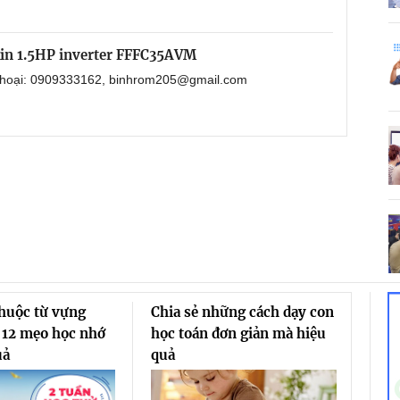
kin 1.5HP inverter FFFC35AVM
 thoại: 0909333162, binhrom205@gmail.com
thuộc từ vựng
Chia sẻ những cách dạy con
 12 mẹo học nhớ
học toán đơn giản mà hiệu
uả
quả