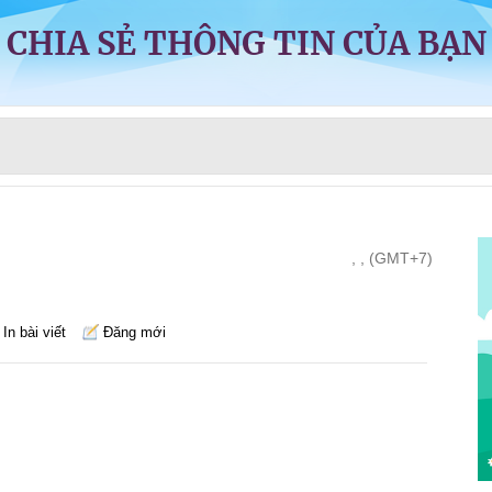
CHIA SẺ THÔNG TIN CỦA BẠN
, , (GMT+7)
In bài viết
Đăng mới