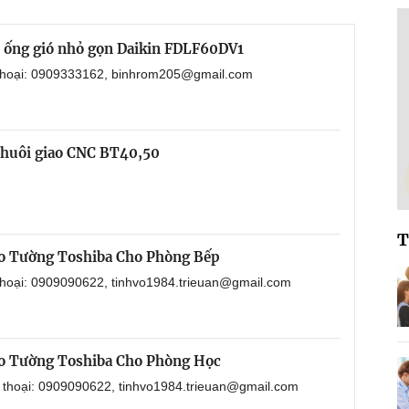
i ống gió nhỏ gọn Daikin FDLF60DV1
 thoại: 0909333162, binhrom205@gmail.com
chuôi giao CNC BT40,50
T
o Tường Toshiba Cho Phòng Bếp
 thoại: 0909090622, tinhvo1984.trieuan@gmail.com
o Tường Toshiba Cho Phòng Học
n thoại: 0909090622, tinhvo1984.trieuan@gmail.com