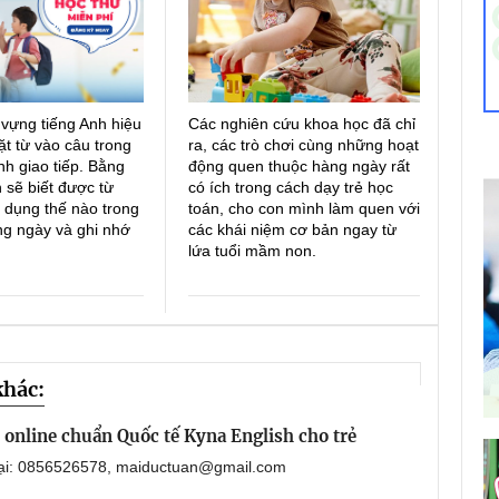
 vựng tiếng Anh hiệu
Các nghiên cứu khoa học đã chỉ
ặt từ vào câu trong
ra, các trò chơi cùng những hoạt
h giao tiếp. Bằng
động quen thuộc hàng ngày rất
 sẽ biết được từ
có ích trong cách dạy trẻ học
 dụng thế nào trong
toán, cho con mình làm quen với
ng ngày và ghi nhớ
các khái niệm cơ bản ngay từ
lứa tuổi mầm non.
khác:
online chuẩn Quốc tế Kyna English cho trẻ
oại: 0856526578, maiductuan@gmail.com