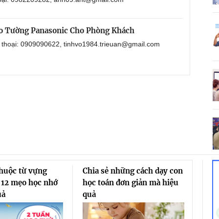
o Tường Panasonic Cho Phòng Khách
n thoại: 0909090622, tinhvo1984.trieuan@gmail.com
thuộc từ vựng
Chia sẻ những cách dạy con
 12 mẹo học nhớ
học toán đơn giản mà hiệu
uả
quả