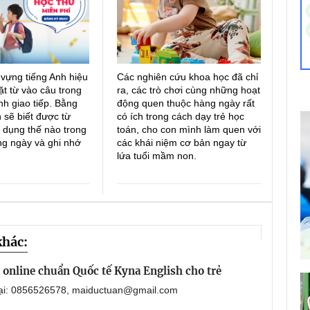
 vựng tiếng Anh hiệu
Các nghiên cứu khoa học đã chỉ
ặt từ vào câu trong
ra, các trò chơi cùng những hoạt
h giao tiếp. Bằng
động quen thuộc hàng ngày rất
 sẽ biết được từ
có ích trong cách dạy trẻ học
 dụng thế nào trong
toán, cho con mình làm quen với
ng ngày và ghi nhớ
các khái niệm cơ bản ngay từ
lứa tuổi mầm non.
khác:
online chuẩn Quốc tế Kyna English cho trẻ
oại: 0856526578, maiductuan@gmail.com