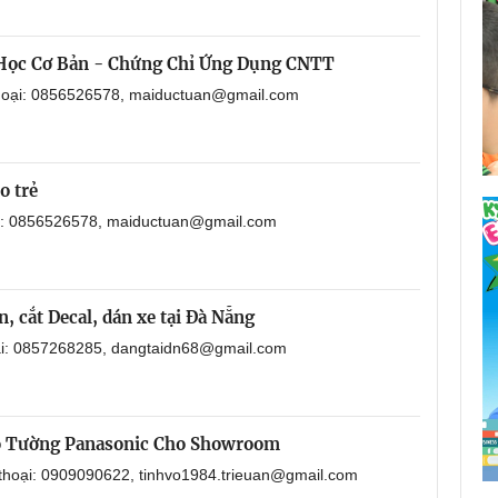
 Học Cơ Bản - Chứng Chỉ Ứng Dụng CNTT
thoại: 0856526578, maiductuan@gmail.com
o trẻ
ại: 0856526578, maiductuan@gmail.com
, cắt Decal, dán xe tại Đà Nẵng
oại: 0857268285, dangtaidn68@gmail.com
o Tường Panasonic Cho Showroom
 thoại: 0909090622, tinhvo1984.trieuan@gmail.com