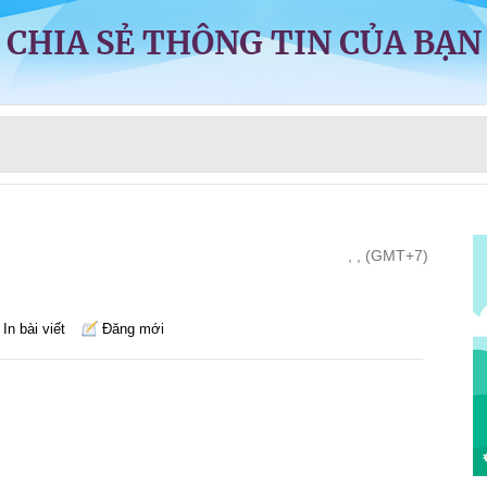
CHIA SẺ THÔNG TIN CỦA BẠN
, , (GMT+7)
In bài viết
Đăng mới