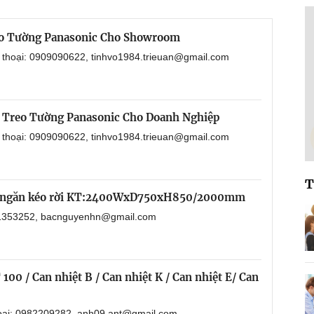
eo Tường Panasonic Cho Showroom
n thoại: 0909090622, tinhvo1984.trieuan@gmail.com
 Treo Tường Panasonic Cho Doanh Nghiệp
n thoại: 0909090622, tinhvo1984.trieuan@gmail.com
T
 5 ngăn kéo rời KT:2400WxD750xH850/2000mm
901353252, bacnguyenhn@gmail.com
100 / Can nhiệt B / Can nhiệt K / Can nhiệt E/ Can
hoại: 0982209282, anh09.ant@gmail.com