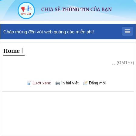
CHIA SẺ THÔNG TIN CỦA BẠN
Chào mừng đến với web quảng cáo miễn phí!
Home
|
, , (GMT+7)
Lượt xem:
In bài viết
Đăng mới