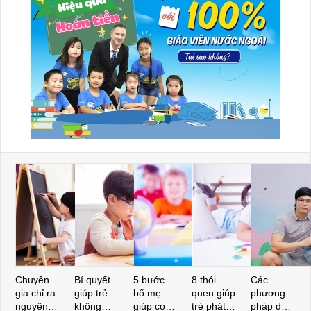
Chuyên
Bí quyết
5 bước
8 thói
Các
gia chỉ ra
giúp trẻ
bố mẹ
quen giúp
phương
nguyên
không
giúp con
trẻ phát
pháp dạy