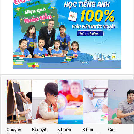
Chuyên
Bí quyết
5 bước
8 thói
Các