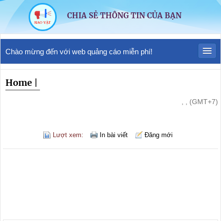
CHIA SẺ THÔNG TIN CỦA BẠN
Chào mừng đến với web quảng cáo miễn phí!
Home
|
, , (GMT+7)
Lượt xem:
In bài viết
Đăng mới