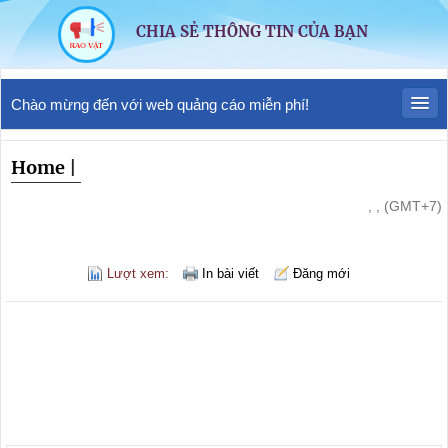
CHIA SẺ THÔNG TIN CỦA BẠN
Chào mừng đến với web quảng cáo miễn phí!
Home
|
, , (GMT+7)
Lượt xem:
In bài viết
Đăng mới