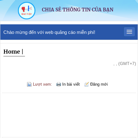
CHIA SẺ THÔNG TIN CỦA BẠN
Chào mừng đến với web quảng cáo miễn phí!
Home
|
, , (GMT+7)
Lượt xem:
In bài viết
Đăng mới