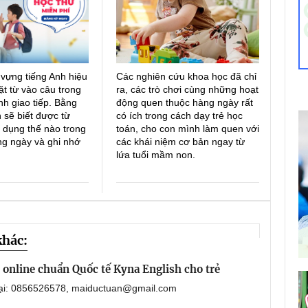
 vựng tiếng Anh hiệu
Các nghiên cứu khoa học đã chỉ
ặt từ vào câu trong
ra, các trò chơi cùng những hoạt
h giao tiếp. Bằng
động quen thuộc hàng ngày rất
 sẽ biết được từ
có ích trong cách dạy trẻ học
 dụng thế nào trong
toán, cho con mình làm quen với
ng ngày và ghi nhớ
các khái niệm cơ bản ngay từ
lứa tuổi mầm non.
khác:
online chuẩn Quốc tế Kyna English cho trẻ
oại: 0856526578, maiductuan@gmail.com