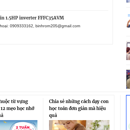
kin 1.5HP inverter FFFC35AVM
 thoại: 0909333162, binhrom205@gmail.com
thuộc từ vựng
Chia sẻ những cách dạy con
 12 mẹo học nhớ
học toán đơn giản mà hiệu
uả
quả