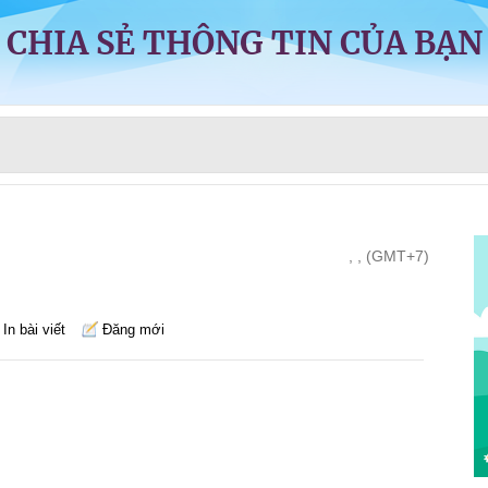
CHIA SẺ THÔNG TIN CỦA BẠN
, , (GMT+7)
In bài viết
Đăng mới