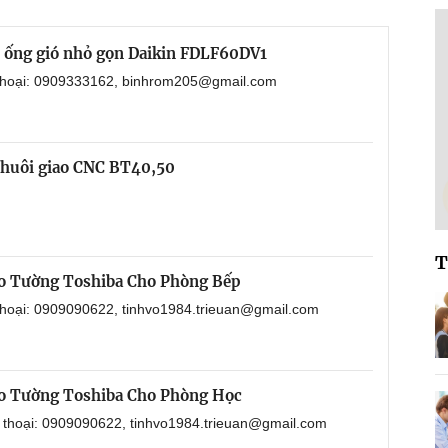
i ống gió nhỏ gọn Daikin FDLF60DV1
 thoại: 0909333162, binhrom205@gmail.com
chuôi giao CNC BT40,50
T
o Tường Toshiba Cho Phòng Bếp
 thoại: 0909090622, tinhvo1984.trieuan@gmail.com
o Tường Toshiba Cho Phòng Học
n thoại: 0909090622, tinhvo1984.trieuan@gmail.com