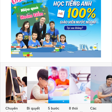
Chuyên
Bí quyết
5 bước
8 thói
Các