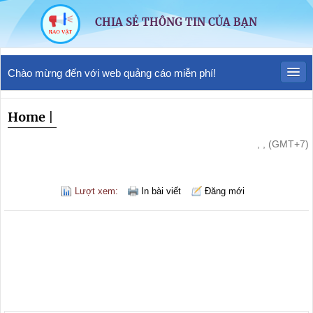
CHIA SẺ THÔNG TIN CỦA BẠN
Chào mừng đến với web quảng cáo miễn phí!
Home
|
, , (GMT+7)
Lượt xem:
In bài viết
Đăng mới