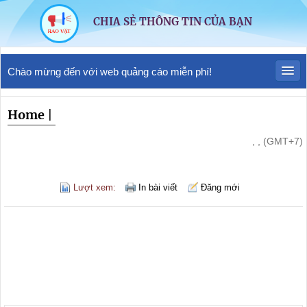
CHIA SẺ THÔNG TIN CỦA BẠN
Chào mừng đến với web quảng cáo miễn phí!
Home
|
, , (GMT+7)
Lượt xem:
In bài viết
Đăng mới