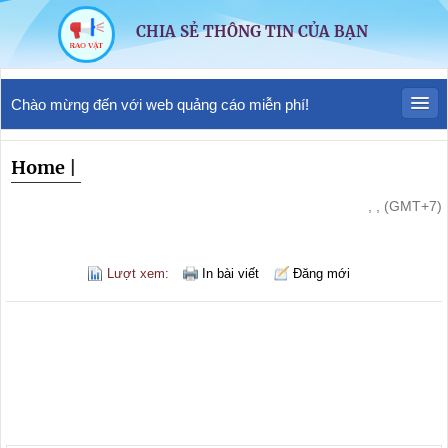
CHIA SẺ THÔNG TIN CỦA BẠN
Chào mừng đến với web quảng cáo miễn phí!
Home
|
, , (GMT+7)
Lượt xem:
In bài viết
Đăng mới