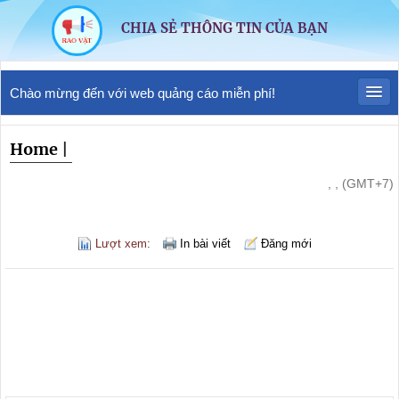
CHIA SẺ THÔNG TIN CỦA BẠN
Chào mừng đến với web quảng cáo miễn phí!
Home
|
, , (GMT+7)
Lượt xem:
In bài viết
Đăng mới