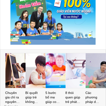
Chuyên
Bí quyết
5 bước
8 thói
Các
gia chỉ ra
giúp trẻ
bố mẹ
quen giúp
phương
nguyên
không
giúp con
trẻ phát
pháp dạy