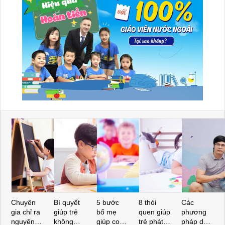
Chuyên
Bí quyết
5 bước
8 thói
Các
gia chỉ ra
giúp trẻ
bố mẹ
quen giúp
phương
nguyên
không
giúp con
trẻ phát
pháp dạy