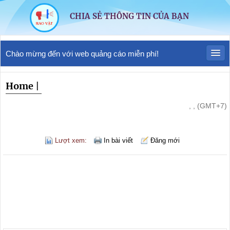
CHIA SẺ THÔNG TIN CỦA BẠN
Chào mừng đến với web quảng cáo miễn phí!
Home
|
, , (GMT+7)
Lượt xem:
In bài viết
Đăng mới