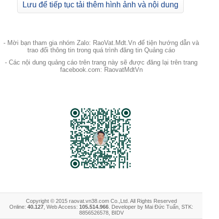
Lưu để tiếp tục tải thêm hình ảnh và nội dung
- Mời bạn tham gia nhóm Zalo: RaoVat.Mdt.Vn để tiện hướng dẫn và
trao đổi thông tin trong quá trình đăng tin Quảng cáo
- Các nội dung quảng cáo trên trang này sẽ được đăng lại trên trang
facebook.com: RaovatMdtVn
Copyright © 2015 raovat.vn38.com Co.,Ltd. All Rights Reserved
Online:
40.127
, Web Access:
105.514.966
. Developer by Mai Đức Tuấn, STK:
8856526578, BIDV