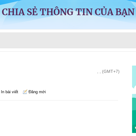
CHIA SẺ THÔNG TIN CỦA BẠN
, , (GMT+7)
In bài viết
Đăng mới