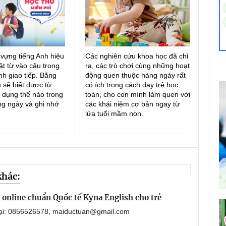
 vựng tiếng Anh hiệu
Các nghiên cứu khoa học đã chỉ
ặt từ vào câu trong
ra, các trò chơi cùng những hoạt
h giao tiếp. Bằng
động quen thuộc hàng ngày rất
 sẽ biết được từ
có ích trong cách dạy trẻ học
 dụng thế nào trong
toán, cho con mình làm quen với
ng ngày và ghi nhớ
các khái niệm cơ bản ngay từ
lứa tuổi mầm non.
khác:
online chuẩn Quốc tế Kyna English cho trẻ
oại: 0856526578, maiductuan@gmail.com