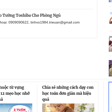
o Tường Toshiba Cho Phòng Ngủ
 thoại: 0909090622, tinhvo1984.trieuan@gmail.com
thuộc từ vựng
Chia sẻ những cách dạy con
 12 mẹo học nhớ
học toán đơn giản mà hiệu
uả
quả