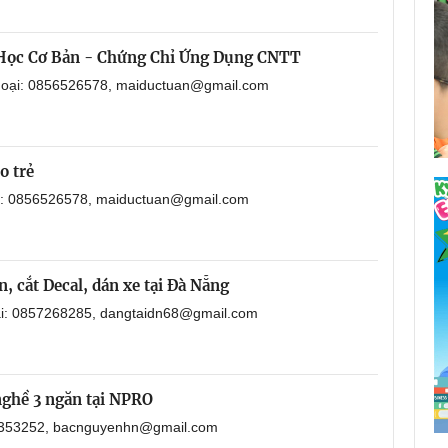
 Học Cơ Bản - Chứng Chỉ Ứng Dụng CNTT
thoại: 0856526578, maiductuan@gmail.com
o trẻ
ại: 0856526578, maiductuan@gmail.com
, cắt Decal, dán xe tại Đà Nẵng
oại: 0857268285, dangtaidn68@gmail.com
nghề 3 ngăn tại NPRO
901353252, bacnguyenhn@gmail.com