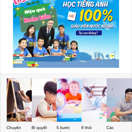
Chuyên
Bí quyết
5 bước
8 thói
Các