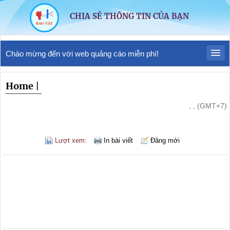
CHIA SẺ THÔNG TIN CỦA BẠN
Chào mừng đến với web quảng cáo miễn phí!
Home
|
, , (GMT+7)
Lượt xem:
In bài viết
Đăng mới