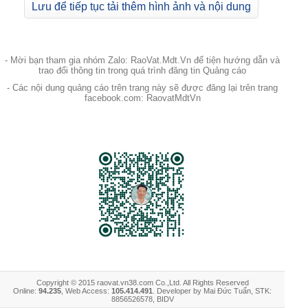
Lưu để tiếp tục tải thêm hình ảnh và nội dung
- Mời bạn tham gia nhóm Zalo: RaoVat.Mdt.Vn để tiện hướng dẫn và
trao đổi thông tin trong quá trình đăng tin Quảng cáo
- Các nội dung quảng cáo trên trang này sẽ được đăng lại trên trang
facebook.com: RaovatMdtVn
Copyright © 2015 raovat.vn38.com Co.,Ltd. All Rights Reserved
Online:
94.235
, Web Access:
105.414.491
. Developer by Mai Đức Tuấn, STK:
8856526578, BIDV