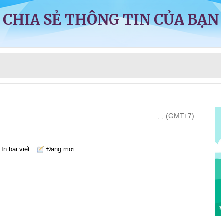
CHIA SẺ THÔNG TIN CỦA BẠN
, , (GMT+7)
In bài viết
Đăng mới