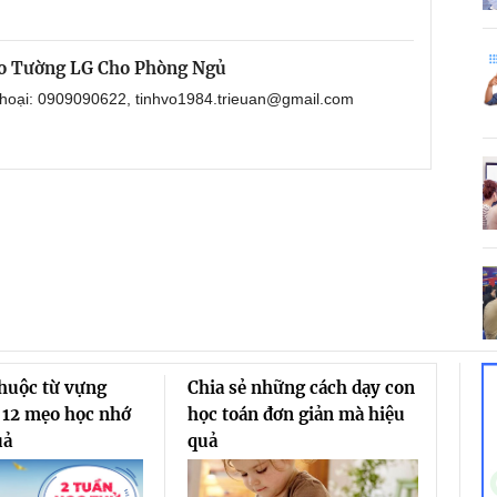
eo Tường LG Cho Phòng Ngủ
 thoại: 0909090622, tinhvo1984.trieuan@gmail.com
thuộc từ vựng
Chia sẻ những cách dạy con
 12 mẹo học nhớ
học toán đơn giản mà hiệu
uả
quả