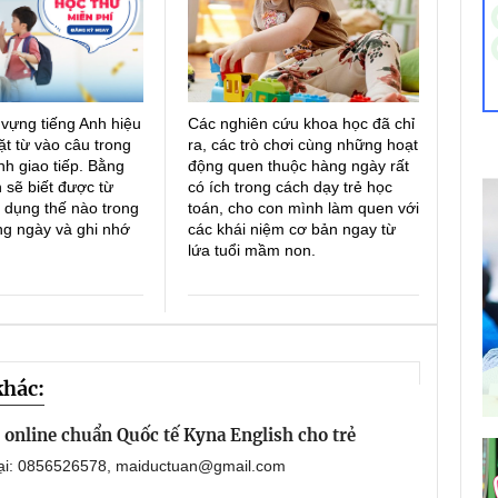
 vựng tiếng Anh hiệu
Các nghiên cứu khoa học đã chỉ
ặt từ vào câu trong
ra, các trò chơi cùng những hoạt
h giao tiếp. Bằng
động quen thuộc hàng ngày rất
 sẽ biết được từ
có ích trong cách dạy trẻ học
 dụng thế nào trong
toán, cho con mình làm quen với
ng ngày và ghi nhớ
các khái niệm cơ bản ngay từ
lứa tuổi mầm non.
khác:
online chuẩn Quốc tế Kyna English cho trẻ
oại: 0856526578, maiductuan@gmail.com