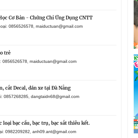
 Học Cơ Bản - Chứng Chỉ Ứng Dụng CNTT
thoại: 0856526578, maiductuan@gmail.com
o trẻ
ại: 0856526578, maiductuan@gmail.com
, cắt Decal, dán xe tại Đà Nẵng
oại: 0857268285, dangtaidn68@gmail.com
loại bạc cầu, bạc trụ, bạc sắt thiêu kết.
oại: 0982209282, anh09.ant@gmail.com