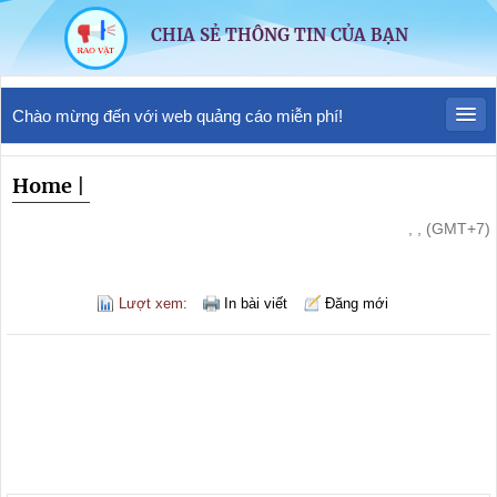
CHIA SẺ THÔNG TIN CỦA BẠN
Chào mừng đến với web quảng cáo miễn phí!
Home
|
, , (GMT+7)
Lượt xem:
In bài viết
Đăng mới