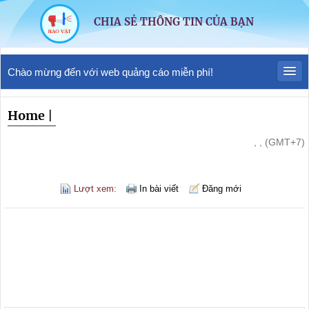
CHIA SẺ THÔNG TIN CỦA BẠN
Chào mừng đến với web quảng cáo miễn phí!
Home
|
, , (GMT+7)
Lượt xem:
In bài viết
Đăng mới