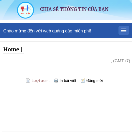
CHIA SẺ THÔNG TIN CỦA BẠN
Chào mừng đến với web quảng cáo miễn phí!
Home
|
, , (GMT+7)
Lượt xem:
In bài viết
Đăng mới