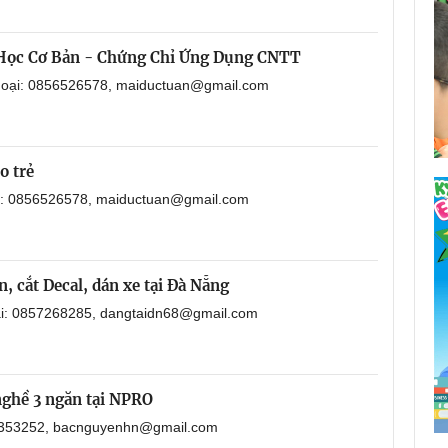
 Học Cơ Bản - Chứng Chỉ Ứng Dụng CNTT
thoại: 0856526578, maiductuan@gmail.com
o trẻ
ại: 0856526578, maiductuan@gmail.com
, cắt Decal, dán xe tại Đà Nẵng
oại: 0857268285, dangtaidn68@gmail.com
nghề 3 ngăn tại NPRO
901353252, bacnguyenhn@gmail.com