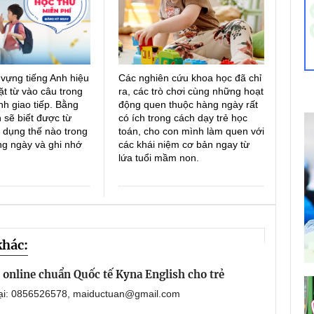
 vựng tiếng Anh hiệu
Các nghiên cứu khoa học đã chỉ
ặt từ vào câu trong
ra, các trò chơi cùng những hoạt
h giao tiếp. Bằng
động quen thuộc hàng ngày rất
 sẽ biết được từ
có ích trong cách dạy trẻ học
 dụng thế nào trong
toán, cho con mình làm quen với
ng ngày và ghi nhớ
các khái niệm cơ bản ngay từ
lứa tuổi mầm non.
khác:
online chuẩn Quốc tế Kyna English cho trẻ
oại: 0856526578, maiductuan@gmail.com