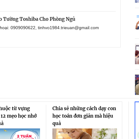
o Tường Toshiba Cho Phòng Ngủ
 thoại: 0909090622, tinhvo1984.trieuan@gmail.com
thuộc từ vựng
Chia sẻ những cách dạy con
 12 mẹo học nhớ
học toán đơn giản mà hiệu
uả
quả