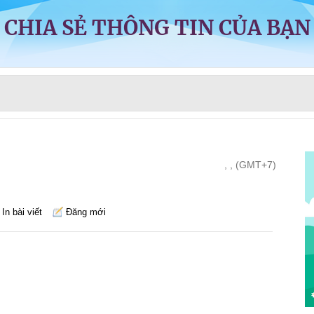
CHIA SẺ THÔNG TIN CỦA BẠN
, , (GMT+7)
In bài viết
Đăng mới