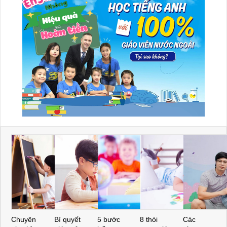
Chuyên
Bí quyết
5 bước
8 thói
Các