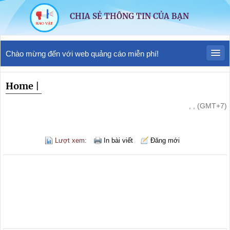
CHIA SẺ THÔNG TIN CỦA BẠN
Chào mừng đến với web quảng cáo miễn phí!
Home
|
, , (GMT+7)
Lượt xem:
In bài viết
Đăng mới