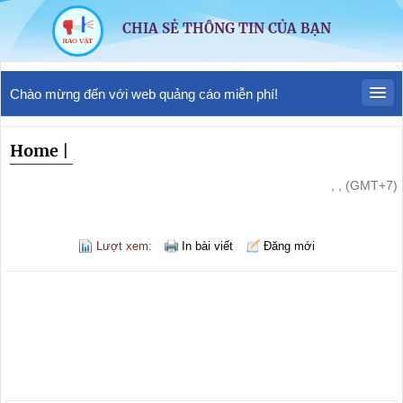
CHIA SẺ THÔNG TIN CỦA BẠN
Chào mừng đến với web quảng cáo miễn phí!
Home
|
, , (GMT+7)
Lượt xem:
In bài viết
Đăng mới