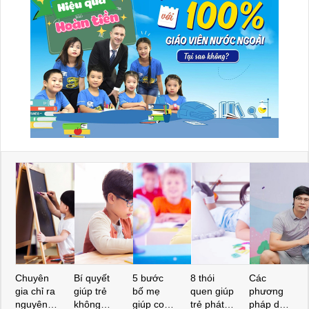
Chuyên
Bí quyết
5 bước
8 thói
Các
gia chỉ ra
giúp trẻ
bố mẹ
quen giúp
phương
nguyên
không
giúp con
trẻ phát
pháp dạy