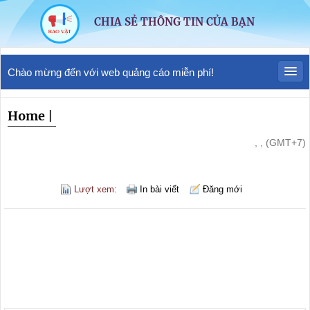
CHIA SẺ THÔNG TIN CỦA BẠN
Chào mừng đến với web quảng cáo miễn phí!
Home
|
, , (GMT+7)
Lượt xem:
In bài viết
Đăng mới