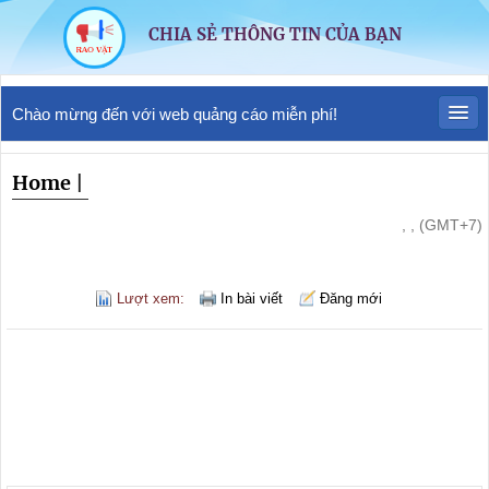
CHIA SẺ THÔNG TIN CỦA BẠN
Chào mừng đến với web quảng cáo miễn phí!
Home
|
, , (GMT+7)
Lượt xem:
In bài viết
Đăng mới