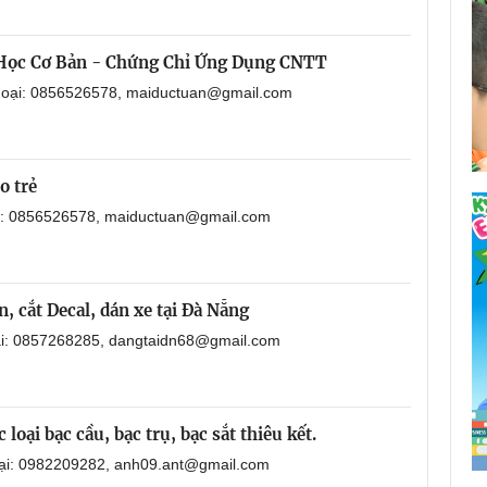
 Học Cơ Bản - Chứng Chỉ Ứng Dụng CNTT
thoại: 0856526578, maiductuan@gmail.com
o trẻ
ại: 0856526578, maiductuan@gmail.com
, cắt Decal, dán xe tại Đà Nẵng
oại: 0857268285, dangtaidn68@gmail.com
loại bạc cầu, bạc trụ, bạc sắt thiêu kết.
oại: 0982209282, anh09.ant@gmail.com