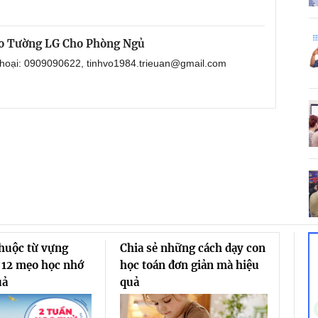
eo Tường LG Cho Phòng Ngủ
 thoại: 0909090622, tinhvo1984.trieuan@gmail.com
thuộc từ vựng
Chia sẻ những cách dạy con
 12 mẹo học nhớ
học toán đơn giản mà hiệu
uả
quả