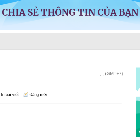
CHIA SẺ THÔNG TIN CỦA BẠN
, , (GMT+7)
In bài viết
Đăng mới