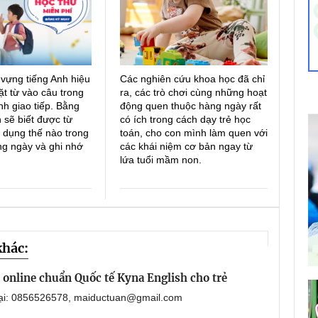
 vựng tiếng Anh hiệu
Các nghiên cứu khoa học đã chỉ
ặt từ vào câu trong
ra, các trò chơi cùng những hoạt
h giao tiếp. Bằng
động quen thuộc hàng ngày rất
 sẽ biết được từ
có ích trong cách dạy trẻ học
 dụng thế nào trong
toán, cho con mình làm quen với
ng ngày và ghi nhớ
các khái niệm cơ bản ngay từ
lứa tuổi mầm non.
khác:
online chuẩn Quốc tế Kyna English cho trẻ
oại: 0856526578, maiductuan@gmail.com