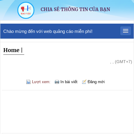
CHIA SẺ THÔNG TIN CỦA BẠN
Chào mừng đến với web quảng cáo miễn phí!
Home
|
, , (GMT+7)
Lượt xem:
In bài viết
Đăng mới