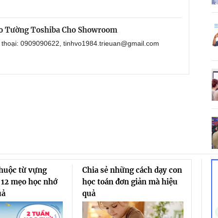
eo Tường Toshiba Cho Showroom
n thoại: 0909090622, tinhvo1984.trieuan@gmail.com
thuộc từ vựng
Chia sẻ những cách dạy con
 12 mẹo học nhớ
học toán đơn giản mà hiệu
uả
quả