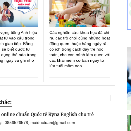
 vựng tiếng Anh hiệu
Các nghiên cứu khoa học đã chỉ
ặt từ vào câu trong
ra, các trò chơi cùng những hoạt
h giao tiếp. Bằng
động quen thuộc hàng ngày rất
 sẽ biết được từ
có ích trong cách dạy trẻ học
 dụng thế nào trong
toán, cho con mình làm quen với
ng ngày và ghi nhớ
các khái niệm cơ bản ngay từ
lứa tuổi mầm non.
khác:
online chuẩn Quốc tế Kyna English cho trẻ
oại: 0856526578, maiductuan@gmail.com