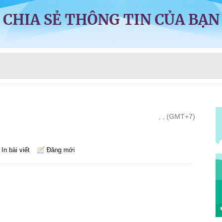
CHIA SẺ THÔNG TIN CỦA BẠN
, , (GMT+7)
In bài viết
Đăng mới