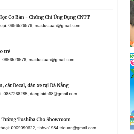
 Học Cơ Bản - Chứng Chỉ Ứng Dụng CNTT
thoại: 0856526578, maiductuan@gmail.com
o trẻ
ại: 0856526578, maiductuan@gmail.com
, cắt Decal, dán xe tại Đà Nẵng
oại: 0857268285, dangtaidn68@gmail.com
o Tường Toshiba Cho Showroom
 thoại: 0909090622, tinhvo1984.trieuan@gmail.com