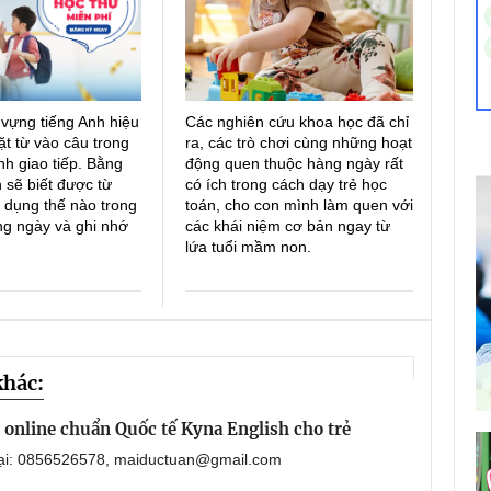
 vựng tiếng Anh hiệu
Các nghiên cứu khoa học đã chỉ
ặt từ vào câu trong
ra, các trò chơi cùng những hoạt
h giao tiếp. Bằng
động quen thuộc hàng ngày rất
 sẽ biết được từ
có ích trong cách dạy trẻ học
 dụng thế nào trong
toán, cho con mình làm quen với
ng ngày và ghi nhớ
các khái niệm cơ bản ngay từ
lứa tuổi mầm non.
khác:
online chuẩn Quốc tế Kyna English cho trẻ
oại: 0856526578, maiductuan@gmail.com