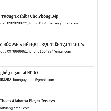
o Tường Toshiba Cho Phòng Bếp
thoại: 0909090622, tinhvo1984.trieuan@gmail.com
M SÓC MẸ & BÉ HỌC TRỰC TIẾP TẠI TP.HCM
 thoại: 0978868651, lehong100477@gmail.com
nghề 3 ngăn tại NPRO
901353252, bacnguyenhn@gmail.com
Cheap Alabama Player Jerseys
aodat982@gmail.com