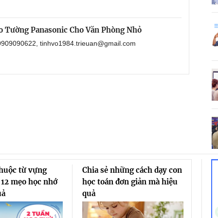
o Tường Panasonic Cho Văn Phòng Nhỏ
: 0909090622, tinhvo1984.trieuan@gmail.com
thuộc từ vựng
Chia sẻ những cách dạy con
 12 mẹo học nhớ
học toán đơn giản mà hiệu
uả
quả