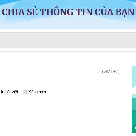
CHIA SẺ THÔNG TIN CỦA BẠN
, , (GMT+7)
In bài viết
Đăng mới