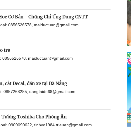
 Học Cơ Bản - Chứng Chỉ Ứng Dụng CNTT
thoại: 0856526578, maiductuan@gmail.com
o trẻ
ại: 0856526578, maiductuan@gmail.com
, cắt Decal, dán xe tại Đà Nẵng
oại: 0857268285, dangtaidn68@gmail.com
o Tường Toshiba Cho Phòng Ăn
thoại: 0909090622, tinhvo1984.trieuan@gmail.com