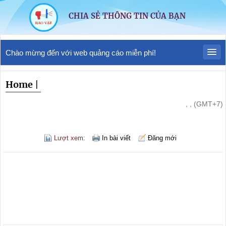
CHIA SẺ THÔNG TIN CỦA BẠN
Chào mừng đến với web quảng cáo miễn phí!
Home
|
, , (GMT+7)
Lượt xem:
In bài viết
Đăng mới