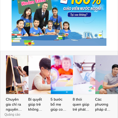
Chuyên
Bí quyết
5 bước
8 thói
Các
gia chỉ ra
giúp trẻ
bố mẹ
quen giúp
phương
nguyên
không
giúp con
trẻ phát
pháp dạy
nhân bất
ngại học
giỏi Toán
triển trí
con thông
Quảng cáo