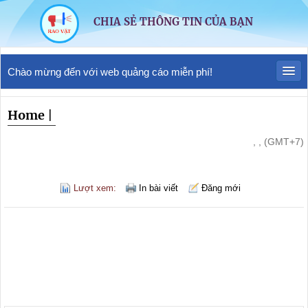
CHIA SẺ THÔNG TIN CỦA BẠN
Chào mừng đến với web quảng cáo miễn phí!
Home
|
, , (GMT+7)
Lượt xem:
In bài viết
Đăng mới