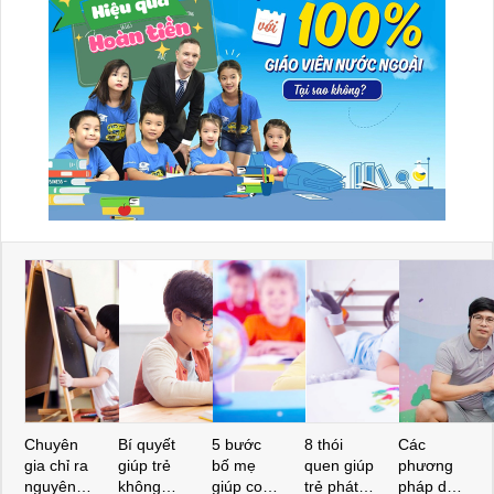
Chuyên
Bí quyết
5 bước
8 thói
Các
gia chỉ ra
giúp trẻ
bố mẹ
quen giúp
phương
nguyên
không
giúp con
trẻ phát
pháp dạy