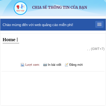
CHIA SẺ THÔNG TIN CỦA BẠN
Chào mừng đến với web quảng cáo miễn phí!
Home
|
, , (GMT+7)
Lượt xem:
In bài viết
Đăng mới