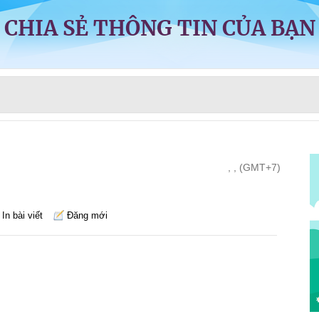
CHIA SẺ THÔNG TIN CỦA BẠN
, , (GMT+7)
In bài viết
Đăng mới