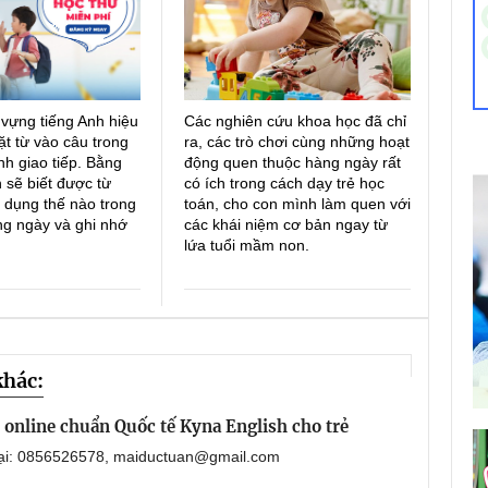
 vựng tiếng Anh hiệu
Các nghiên cứu khoa học đã chỉ
ặt từ vào câu trong
ra, các trò chơi cùng những hoạt
h giao tiếp. Bằng
động quen thuộc hàng ngày rất
 sẽ biết được từ
có ích trong cách dạy trẻ học
 dụng thế nào trong
toán, cho con mình làm quen với
ng ngày và ghi nhớ
các khái niệm cơ bản ngay từ
lứa tuổi mầm non.
khác:
online chuẩn Quốc tế Kyna English cho trẻ
oại: 0856526578, maiductuan@gmail.com