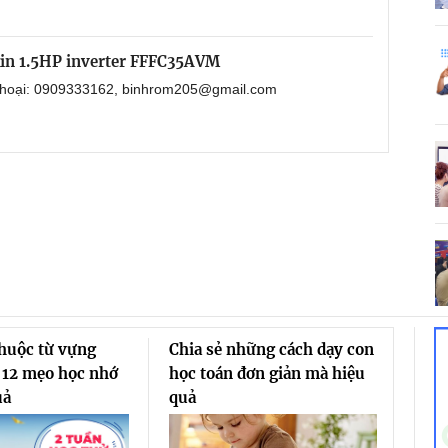
kin 1.5HP inverter FFFC35AVM
 thoại: 0909333162, binhrom205@gmail.com
thuộc từ vựng
Chia sẻ những cách dạy con
 12 mẹo học nhớ
học toán đơn giản mà hiệu
uả
quả