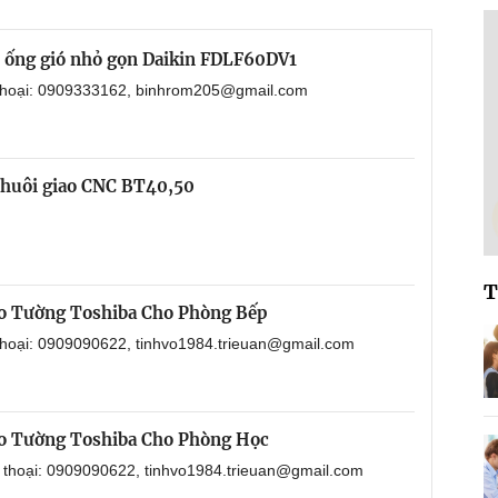
i ống gió nhỏ gọn Daikin FDLF60DV1
 thoại: 0909333162, binhrom205@gmail.com
chuôi giao CNC BT40,50
T
o Tường Toshiba Cho Phòng Bếp
 thoại: 0909090622, tinhvo1984.trieuan@gmail.com
o Tường Toshiba Cho Phòng Học
n thoại: 0909090622, tinhvo1984.trieuan@gmail.com