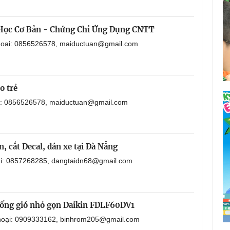
 Học Cơ Bản - Chứng Chỉ Ứng Dụng CNTT
thoại: 0856526578, maiductuan@gmail.com
o trẻ
ại: 0856526578, maiductuan@gmail.com
, cắt Decal, dán xe tại Đà Nẵng
oại: 0857268285, dangtaidn68@gmail.com
i ống gió nhỏ gọn Daikin FDLF60DV1
 thoại: 0909333162, binhrom205@gmail.com