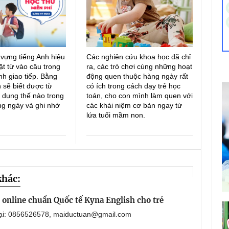
 vựng tiếng Anh hiệu
Các nghiên cứu khoa học đã chỉ
ặt từ vào câu trong
ra, các trò chơi cùng những hoạt
h giao tiếp. Bằng
động quen thuộc hàng ngày rất
 sẽ biết được từ
có ích trong cách dạy trẻ học
 dụng thế nào trong
toán, cho con mình làm quen với
ng ngày và ghi nhớ
các khái niệm cơ bản ngay từ
lứa tuổi mầm non.
khác:
online chuẩn Quốc tế Kyna English cho trẻ
oại: 0856526578, maiductuan@gmail.com