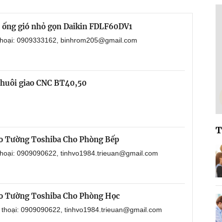
i ống gió nhỏ gọn Daikin FDLF60DV1
 thoại: 0909333162, binhrom205@gmail.com
chuôi giao CNC BT40,50
T
o Tường Toshiba Cho Phòng Bếp
 thoại: 0909090622, tinhvo1984.trieuan@gmail.com
o Tường Toshiba Cho Phòng Học
n thoại: 0909090622, tinhvo1984.trieuan@gmail.com