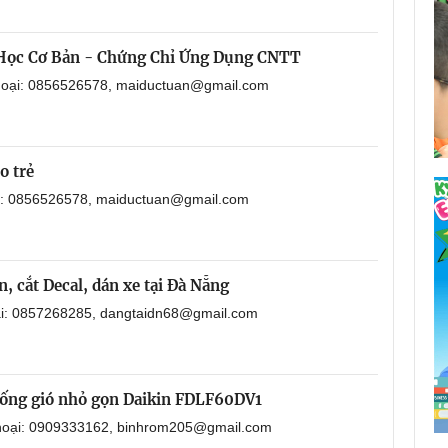
 Học Cơ Bản - Chứng Chỉ Ứng Dụng CNTT
thoại: 0856526578, maiductuan@gmail.com
o trẻ
ại: 0856526578, maiductuan@gmail.com
, cắt Decal, dán xe tại Đà Nẵng
oại: 0857268285, dangtaidn68@gmail.com
i ống gió nhỏ gọn Daikin FDLF60DV1
 thoại: 0909333162, binhrom205@gmail.com