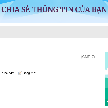
CHIA SẺ THÔNG TIN CỦA BẠN
, , (GMT+7)
In bài viết
Đăng mới