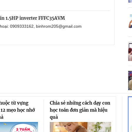
kin 1.5HP inverter FFFC35AVM
 thoại: 0909333162, binhrom205@gmail.com
thuộc từ vựng
Chia sẻ những cách dạy con
 12 mẹo học nhớ
học toán đơn giản mà hiệu
uả
quả