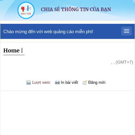
CHIA SẺ THÔNG TIN CỦA BẠN
Chào mừng đến với web quảng cáo miễn phí!
Home
|
, , (GMT+7)
Lượt xem:
In bài viết
Đăng mới