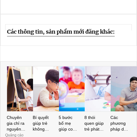
Các thông tin, sản phẩm mới đăng khác:
Chuyên
Bí quyết
5 bước
8 thói
Các
gia chỉ ra
giúp trẻ
bố mẹ
quen giúp
phương
nguyên
không
giúp con
trẻ phát
pháp dạy
nhân bất
ngại học
giỏi Toán
triển trí
con thông
Quảng cáo